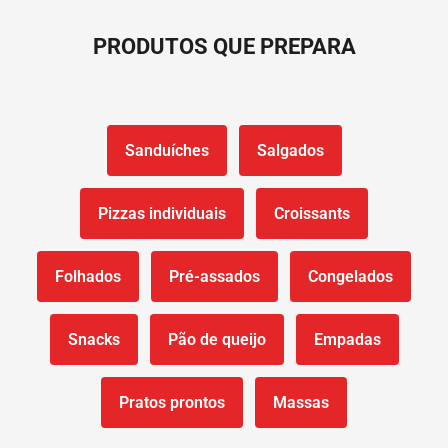
PRODUTOS QUE PREPARA
Sanduíches
Salgados
Pizzas individuais
Croissants
Folhados
Pré-assados
Congelados
Snacks
Pão de queijo
Empadas
Pratos prontos
Massas