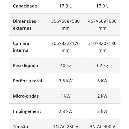
Capacidade
17,3 L
17,9 L
Dimensões
356×588×580
467×609×630
5
externas
mm
mm
Câmara
306×322×176
310×320×180
4
interna
mm
mm
Peso líquido
40 kg
62 kg
Potência total
3,6 kW
6 kW
Micro-ondas
1 kW
2 kW
Impingement
2,8 kW
3 kW
Tensão
1N-AC 230 V
3N-AC 400 V
3