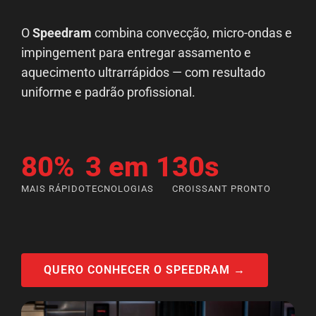
O
Speedram
combina convecção, micro-ondas e
impingement para entregar assamento e
aquecimento ultrarrápidos — com resultado
uniforme e padrão profissional.
80%
3 em 1
30s
MAIS RÁPIDO
TECNOLOGIAS
CROISSANT PRONTO
QUERO CONHECER O SPEEDRAM →